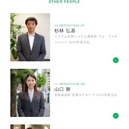
OTHER PEOPLE
INTERVIEW 01
杉林 弘基
システム本部システム運用部 グル－プマネ
ージャー 2001年度入社
INTERVIEW 02
山口 舞
営業統括部 営業２グループ 2012年度入社