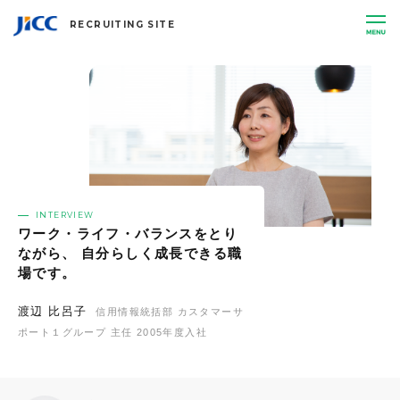
RECRUITING SITE
JICC 指定信用情報機関 
INTERVIEW
ワーク・ライフ・バランスをとり
ながら、 自分らしく成長できる職
場です。
渡辺 比呂子
信用情報統括部 カスタマーサ
ポート１グループ 主任 2005年度入社