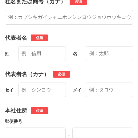
社名または商号（カナ）
必須
代表者名
必須
姓
名
代表者名（カナ）
必須
セイ
メイ
本社住所
必須
郵便番号
-