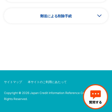
注意事項
郵送による削除手続
満１５歳未満の方、また本人以外の方はでき
ません。
申込後はキャンセルできません。
必要書類等に不備がある場合は受付けできま
せん（書類等は返送します）。
サイトマップ
本サイトのご利用にあたって
Copyright © 2026 Japan Credit Information Reference Center Corp. All
本人申告コメント情報登録・削除申込フォーム
Rights Reserved.